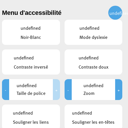
CITOYEN
ACTUALITÉS
PUBLICATIONS
CONTACT
Menu d'accessibilité
undefine
undefined
undefined
Noir-Blanc
Mode dyslexie
undefined
undefined
Contraste inversé
Contraste doux
undefined
undefined
-
+
-
+
Taille de police
Zoom
DOCUMENTS
undefined
undefined
Avis Rue du Fossé 2.04-13.04
Souligner les liens
Souligner les en-têtes