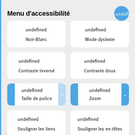
Administration
Menu d'accessibilité
undefine
undefined
undefined
partager
Noir-Blanc
Mode dyslexie
Emportez un souvenir unique
de notre belle ville !
undefined
undefined
Contraste inversé
Contraste doux
26 avril 2024
undefined
undefined
-
+
-
+
Taille de police
Zoom
undefined
undefined
Souligner les liens
Souligner les en-têtes