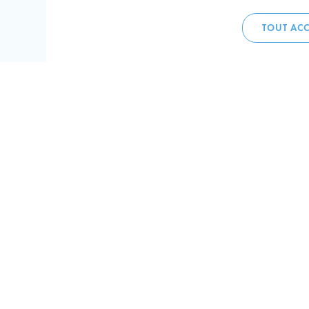
TOUT ACC
Accueil 
+352 275
C
V
Hôtel de 
L-4002 E
Perma
Plan de