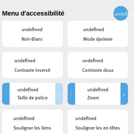
CITOYEN
ACTUALITÉS
PUBLICATIONS
CONTACT
Menu d'accessibilité
undefine
undefined
undefined
Noir-Blanc
Mode dyslexie
undefined
undefined
Contraste inversé
Contraste doux
undefined
undefined
-
+
-
+
Taille de police
Zoom
LIENS
undefined
undefined
Konschthal Esch
Souligner les liens
Souligner les en-têtes
Hisae Ikenaga