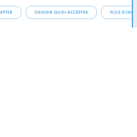
EPTER
CHOISIR QUOI ACCEPTER
PLUS D'INF
téléphonique:
City Life
4 1
Actualités
ONTACTEZ LA
Agenda
ILLE D’ESCH
Since Esch2022
Ville
B.P. 145
Stratégie culturelle
sch-sur-Alzette
Le magazine Kultesch
nences
Mobilité
 la ville
Système de guidage parking