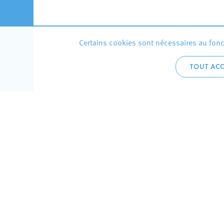
Certains cookies sont nécessaires au fonct
TOUT ACC
Accueil 
+352 275
C
V
Hôtel de 
L-4002 E