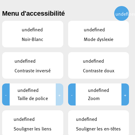
CITOYEN
ACTUALITÉS
PUBLICATIONS
CONTACT
Menu d'accessibilité
undefine
undefined
undefined
Noir-Blanc
Mode dyslexie
undefined
undefined
Contraste inversé
Contraste doux
undefined
undefined
-
+
-
+
Taille de police
Zoom
CE QUI POURRAIT VOUS
undefined
undefined
INTÉRESSER
Souligner les liens
Souligner les en-têtes