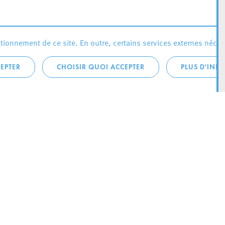
ionnement de ce site. En outre, certains services externes néces
EPTER
CHOISIR QUOI ACCEPTER
PLUS D'INF
téléphonique:
City Life
4 1
Actualités
ONTACTEZ LA
Agenda
ILLE D’ESCH
Since Esch2022
Ville
B.P. 145
Stratégie culturelle
sch-sur-Alzette