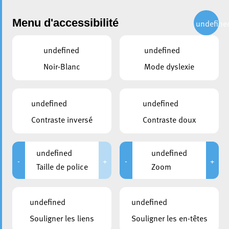
Administration
Menu d'accessibilité
undefine
undefined
undefined
partager
Noir-Blanc
Mode dyslexie
Grande Braderie le 6 juin : Le
rendez-vous des amateurs de
undefined
undefined
bonnes affaires
Contraste inversé
Contraste doux
3 juin 2024
undefined
undefined
-
+
-
+
Taille de police
Zoom
undefined
undefined
Souligner les liens
Souligner les en-têtes