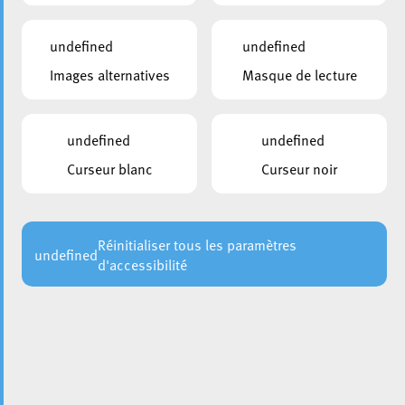
undefined
undefined
Images alternatives
Masque de lecture
undefined
undefined
Curseur blanc
Curseur noir
Le 6 juin prochain, la Ville d’Esch-sur-Alzette vous convie
à sa très attendue Braderie, un rendez-vous
incontournable pour les amateurs de bonnes affaires et de
divertissement. De 9h à 18h, la ville se métamorphosera
Réinitialiser tous les paramètres
undefined
d'accessibilité
en un véritable paradis pour les chasseurs de bonnes
affaires, avec des concours, des réductions et des offres à
saisir absolument. Cet événement se déroule juste avant
la fête des mères, célébrée le dimanche 9 juin, offrant
ainsi l’occasion parfaite de dénicher le cadeau idéal pour
votre maman.