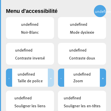
Administration
Menu d'accessibilité
undefine
undefined
undefined
partager
Noir-Blanc
Mode dyslexie
Move & Bike : retour sur un
événement sportif réussi
undefined
undefined
Contraste inversé
Contraste doux
5 juin 2024
undefined
undefined
-
+
-
+
Taille de police
Zoom
undefined
undefined
Souligner les liens
Souligner les en-têtes