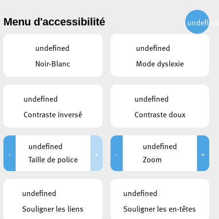
CITOYEN
ACTUALITÉS
PUBLICATIONS
CONTACT
Menu d'accessibilité
undefine
undefined
undefined
Noir-Blanc
Mode dyslexie
e
undefined
undefined
Contraste inversé
Contraste doux
undefined
undefined
-
+
-
+
Taille de police
Zoom
LIENS
undefined
undefined
Journée Mondiale Sclérose en plaqu
Souligner les liens
Souligner les en-têtes
es