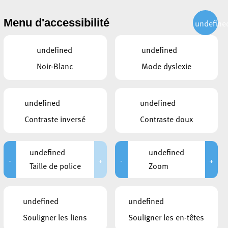
CITOYEN
ACTUALITÉS
PUBLICATIONS
CONTACT
Menu d'accessibilité
undefine
undefined
undefined
Noir-Blanc
Mode dyslexie
undefined
undefined
e
Contraste inversé
Contraste doux
undefined
undefined
-
+
-
+
Taille de police
Zoom
CE QUI POURRAIT VOUS
undefined
undefined
INTÉRESSER
Souligner les liens
Souligner les en-têtes