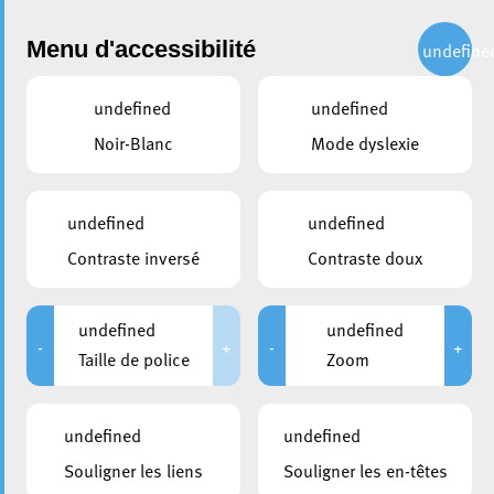
Administration
Menu d'accessibilité
undefine
undefined
undefined
partager
Noir-Blanc
Mode dyslexie
Circulation : informations
utiles quant à la réouverture
undefined
undefined
du Boulevard G-D Charlotte
Contraste inversé
Contraste doux
12 juin 2024
undefined
undefined
-
+
-
+
Taille de police
Zoom
undefined
undefined
Souligner les liens
Souligner les en-têtes