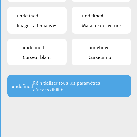
undefined
undefined
Images alternatives
Masque de lecture
Avant la réouverture du Boulevard Grande-Duchesse
Charlotte – prévue pour ce samedi, 15 juin – la Ville
d’Esch tient à informer les usagers sur le nouveau guidage
undefined
undefined
dans les quartiers Lallange et Wobrécken.
Comme
Curseur blanc
Curseur noir
, l’Avenue de la Paix sera
communiqué préalablement
barrée à hauteur de l’intersection avec le Bvd. G-D
Charlotte pour des travaux de réseaux souterrains.
Réinitialiser tous les paramètres
undefined
d'accessibilité
Pour les automobilistes :
Venant de l’autoroute A4 / Place BeNeLux / Quartier
Nonnewisen / Penetrante de
Lankelz,
l’accès vers le
Centre-Ville se fera par le Boulevard G-D Charlotte.
L’accès vers le quartier Lallange sera assuré vers la rue
de Mondercange.