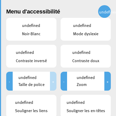
Administration
Menu d'accessibilité
undefine
undefined
undefined
partager
Noir-Blanc
Mode dyslexie
Circulation : informations
utiles quant à la réouverture
undefined
undefined
du Boulevard G-D Charlotte
Contraste inversé
Contraste doux
12 juin 2024
undefined
undefined
-
+
-
+
Taille de police
Zoom
undefined
undefined
Souligner les liens
Souligner les en-têtes