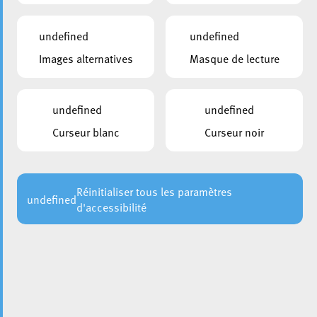
undefined
undefined
Images alternatives
Masque de lecture
Avant la réouverture du Boulevard Grande-Duchesse
Charlotte – prévue pour ce samedi, 15 juin – la Ville
d’Esch tient à informer les usagers sur le nouveau guidage
undefined
undefined
dans les quartiers Lallange et Wobrécken.
Comme
Curseur blanc
Curseur noir
, l’Avenue de la Paix sera
communiqué préalablement
barrée à hauteur de l’intersection avec le Bvd. G-D
Charlotte pour des travaux de réseaux souterrains.
Réinitialiser tous les paramètres
undefined
d'accessibilité
Pour les automobilistes :
Venant de l’autoroute A4 / Place BeNeLux / Quartier
Nonnewisen / Penetrante de
Lankelz,
l’accès vers le
Centre-Ville se fera par le Boulevard G-D Charlotte.
L’accès vers le quartier Lallange sera assuré vers la rue
de Mondercange.