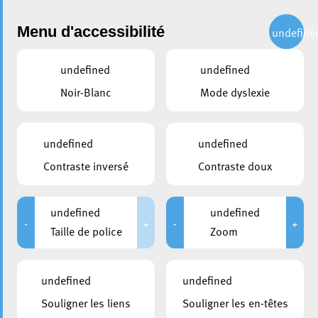
Administration
Menu d'accessibilité
undefine
undefined
undefined
partager
Noir-Blanc
Mode dyslexie
Nouveaux Horaires
d’Ouverture de la Caisse
undefined
undefined
Communale
Contraste inversé
Contraste doux
20 juin 2024
undefined
undefined
-
+
-
+
Taille de police
Zoom
undefined
undefined
Souligner les liens
Souligner les en-têtes