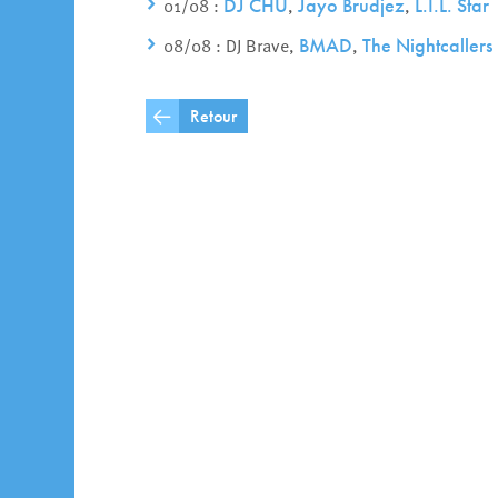
01/08 :
,
,
DJ CHU
Jayo Brudjez
L.I.L. Star
08/08 : DJ Brave,
,
BMAD
The Nightcallers
Retour