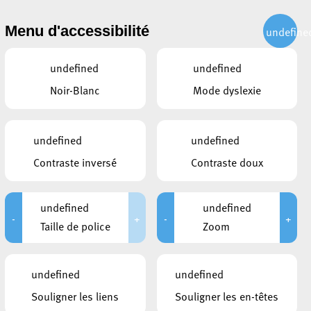
CITOYEN
ACTUALITÉS
PUBLICATIONS
CONTACT
Menu d'accessibilité
undefine
undefined
undefined
Noir-Blanc
Mode dyslexie
undefined
undefined
Contraste inversé
Contraste doux
undefined
undefined
-
+
-
+
Taille de police
Zoom
CE QUI POURRAIT VOUS
undefined
undefined
INTÉRESSER
Souligner les liens
Souligner les en-têtes