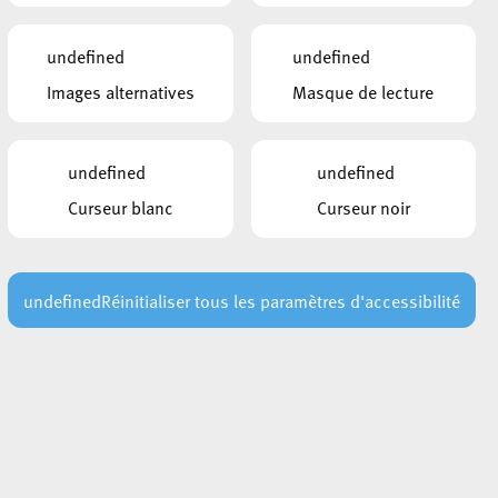
Carte_Plan de Mobilité Esch-sur-
Alzette
undefined
undefined
Images alternatives
Masque de lecture
LIENS
Mobilitéit.lu
undefined
undefined
Curseur blanc
Curseur noir
CE QUI POURRAIT VOUS
INTÉRESSER
30 juillet 2026
undefined
Réinitialiser tous les paramètres d'accessibilité
AVIS AU PUBLIC : Risque élevé
d’incendie – Interdiction temporaire
d’allumer des feux
Lire plus
29 juillet 2026
t
Les points de secours en forêt : un
repère essentiel en cas d’urgence