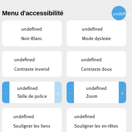
CITOYEN
ACTUALITÉS
PUBLICATIONS
CONTACT
Menu d'accessibilité
undefine
undefined
undefined
Noir-Blanc
Mode dyslexie
undefined
undefined
Contraste inversé
Contraste doux
undefined
undefined
-
+
-
+
Taille de police
Zoom
undefined
undefined
Souligner les liens
Souligner les en-têtes
DOCUMENTS