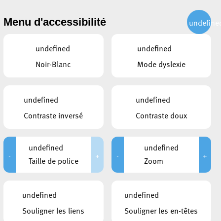
CITOYEN
ACTUALITÉS
PUBLICATIONS
CONTACT
Menu d'accessibilité
undefine
undefined
undefined
Noir-Blanc
Mode dyslexie
undefined
undefined
Contraste inversé
Contraste doux
undefined
undefined
-
+
-
+
Taille de police
Zoom
LIENS
undefined
undefined
Explore Esch
Souligner les liens
Souligner les en-têtes