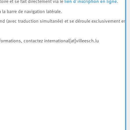
oire et se fait directement via le
.
lien d’inscription en ligne
la barre de navigation latérale.
and (avec traduction simultanée) et se déroule exclusivement en
formations, contactez international[at]villeesch.lu