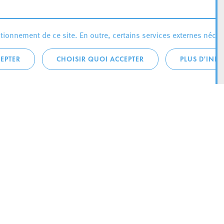
ionnement de ce site. En outre, certains services externes néces
EPTER
CHOISIR QUOI ACCEPTER
PLUS D'INF
téléphonique:
City Life
4 1
Actualités
ONTACTEZ LA
Agenda
ILLE D’ESCH
Since Esch2022
Ville
B.P. 145
Stratégie culturelle
sch-sur-Alzette