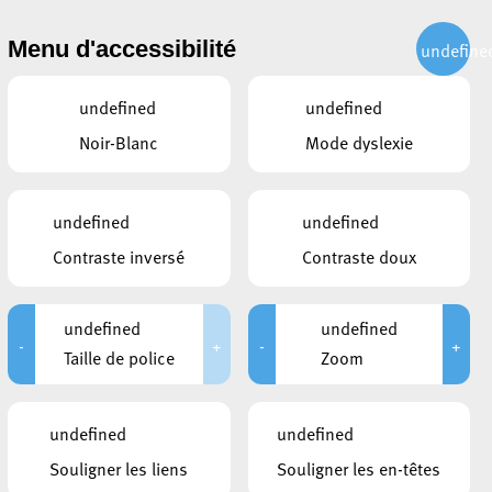
CITOYEN
ACTUALITÉS
PUBLICATIONS
CONTACT
Menu d'accessibilité
undefine
undefined
undefined
Noir-Blanc
Mode dyslexie
undefined
undefined
Contraste inversé
Contraste doux
undefined
undefined
-
+
-
+
Taille de police
Zoom
DOCUMENTS
undefined
undefined
Programme – DE
Souligner les liens
Souligner les en-têtes