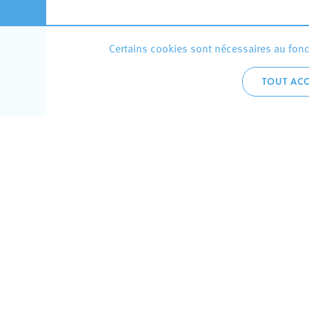
Certains cookies sont nécessaires au fonct
TOUT ACC
Accueil 
+352 275
C
V
Hôtel de 
L-4002 E