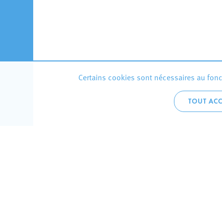
Certains cookies sont nécessaires au fonct
TOUT ACC
Accueil 
+352 275
C
V