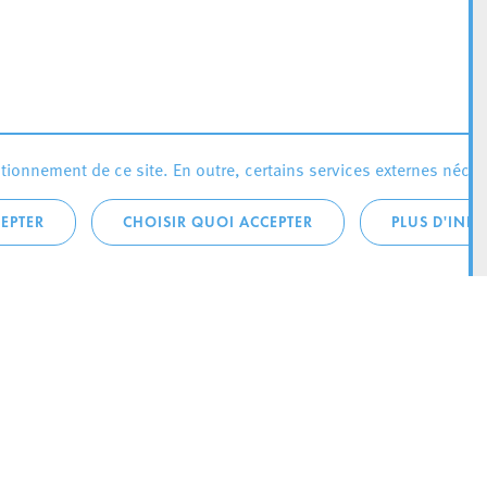
ionnement de ce site. En outre, certains services externes néces
EPTER
CHOISIR QUOI ACCEPTER
PLUS D'INF
téléphonique:
City Life
4 1
Actualités
ONTACTEZ LA
Agenda
ILLE D’ESCH