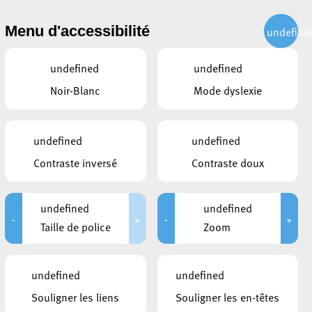
CITOYEN
ACTUALITÉS
PUBLICATIONS
CONTACT
Menu d'accessibilité
undefine
undefined
undefined
Noir-Blanc
Mode dyslexie
undefined
undefined
Contraste inversé
Contraste doux
undefined
undefined
-
+
-
+
Taille de police
Zoom
CE QUI POURRAIT VOUS
undefined
undefined
INTÉRESSER
Souligner les liens
Souligner les en-têtes