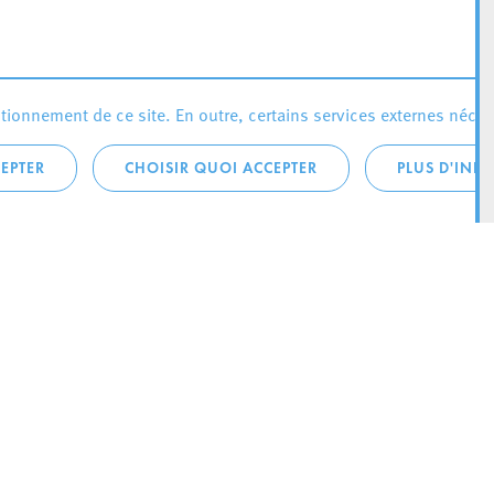
ionnement de ce site. En outre, certains services externes néces
EPTER
CHOISIR QUOI ACCEPTER
PLUS D'INF
téléphonique:
City Life
4 1
Actualités
ONTACTEZ LA
Agenda
ILLE D’ESCH
Since Esch2022
Ville
B.P. 145