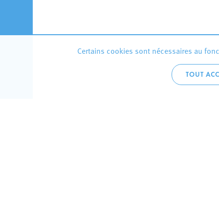
Certains cookies sont nécessaires au fonct
TOUT ACC
Accueil 
+352 275
C
V
Hôtel de 