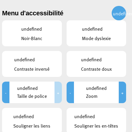
CITOYEN
ACTUALITÉS
PUBLICATIONS
CONTACT
Menu d'accessibilité
undefine
undefined
undefined
Noir-Blanc
Mode dyslexie
undefined
undefined
Contraste inversé
Contraste doux
undefined
undefined
-
+
-
+
Taille de police
Zoom
undefined
undefined
Souligner les liens
Souligner les en-têtes
DOCUMENTS