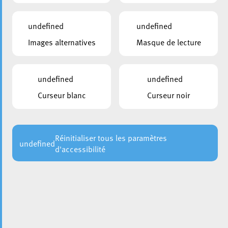
undefined
undefined
Images alternatives
Masque de lecture
undefined
undefined
Curseur blanc
Curseur noir
En date du 8 octobre 2024, l’Ambassadrice de la
République du Cap Vert au Luxembourg, Madame Edna
Monteiro Marta, a été accueillie à l’Hôtel de Ville par
Messieurs Christian Weis, Bourgmestre de la Ville d’Esch
Réinitialiser tous les paramètres
undefined
d'accessibilité
et Bruno Cavaleiro, Échevin aux Relations internationales,
pour une visite de courtoisie.
À cette occasion, Madame l’Ambassadrice a eu l’honneur
de s’inscrire dans le livre d’honneur de la Ville d’Esch.