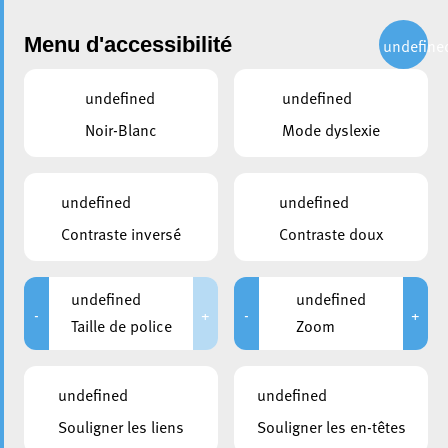
Administration
Menu d'accessibilité
undefine
undefined
undefined
partager
Noir-Blanc
Mode dyslexie
LU-Alert : Un nouveau
système multicanal pour la
undefined
undefined
sécurité et l’information de la
Contraste inversé
Contraste doux
population
undefined
undefined
12 novembre 2024
-
+
-
+
Taille de police
Zoom
undefined
undefined
Souligner les liens
Souligner les en-têtes