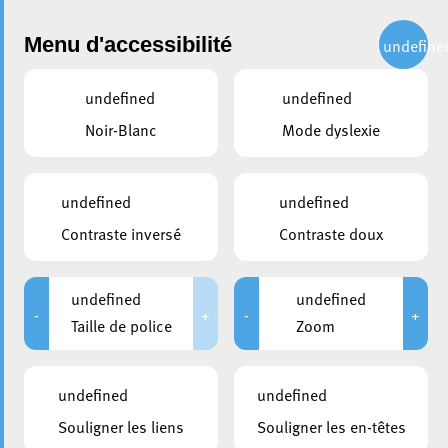
Administration
Menu d'accessibilité
undefine
undefined
undefined
partager
Noir-Blanc
Mode dyslexie
Esch-sur-Alzette décroche le
titre de Ville Européenne du
undefined
undefined
Sport 2025 !
Contraste inversé
Contraste doux
18 novembre 2024
undefined
undefined
-
+
-
+
Taille de police
Zoom
undefined
undefined
Souligner les liens
Souligner les en-têtes