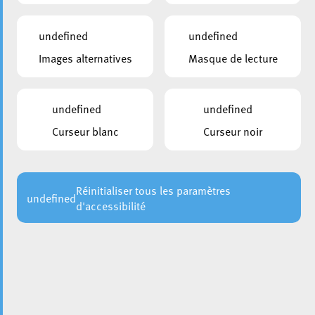
undefined
undefined
Images alternatives
Masque de lecture
undefined
undefined
Curseur blanc
Curseur noir
C’est avec une immense joie que nous annonçons que la
Ville d’Esch-sur-Alzette a officiellement obtenu le titre de
« Ville Européenne du Sport 2025 » ! Cette reconnaissance
prestigieuse vient couronner les efforts constants et
Réinitialiser tous les paramètres
undefined
d'accessibilité
l’engagement de notre ville pour promouvoir le sport et le
bien-être de tous ses habitants.
Le passage du jury en
, a été déterminant. Les
début du mois de novembre
experts ont été conquis par la diversité et la qualité de
notre offre sportive, ainsi que par notre vision d’une ville
où le sport est un vecteur de cohésion sociale et de santé