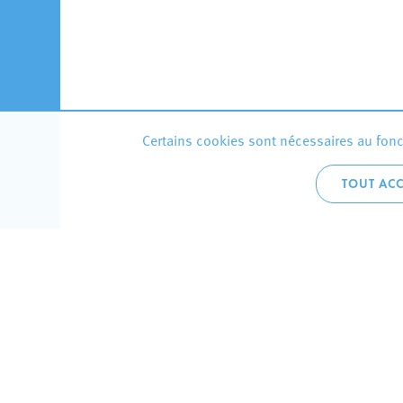
Certains cookies sont nécessaires au fonct
TOUT ACC
Accueil 
+352 275
C
V