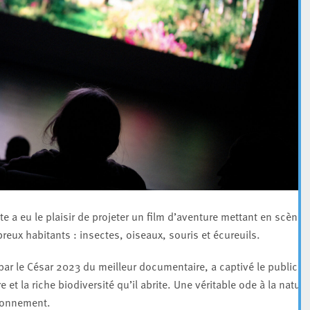
te a eu le plaisir de projeter un film d’aventure mettant en scène 
ux habitants : insectes, oiseaux, souris et écureuils.
r le César 2023 du meilleur documentaire, a captivé le public e
e et la riche biodiversité qu’il abrite. Une véritable ode à la nature
ironnement.