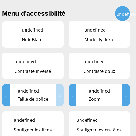
CITOYEN
ACTUALITÉS
PUBLICATIONS
CONTACT
Menu d'accessibilité
undefine
undefined
undefined
Noir-Blanc
Mode dyslexie
undefined
undefined
Contraste inversé
Contraste doux
undefined
undefined
-
+
-
+
Taille de police
Zoom
CE QUI POURRAIT VOUS
undefined
undefined
INTÉRESSER
Souligner les liens
Souligner les en-têtes