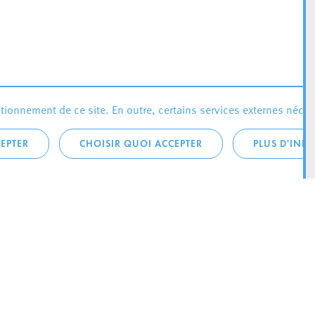
ionnement de ce site. En outre, certains services externes néces
EPTER
CHOISIR QUOI ACCEPTER
PLUS D'INF
téléphonique:
City Life
4 1
Actualités
ONTACTEZ LA
Agenda
ILLE D’ESCH