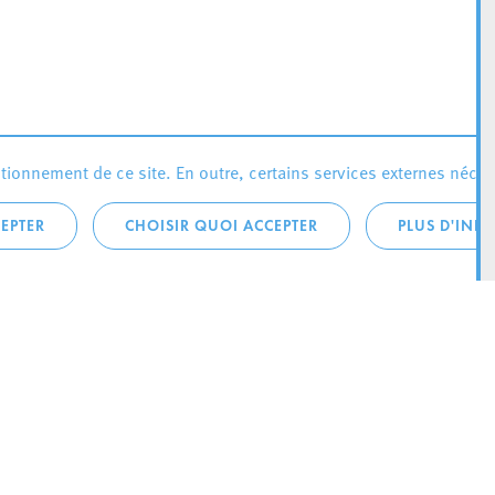
ionnement de ce site. En outre, certains services externes néces
EPTER
CHOISIR QUOI ACCEPTER
PLUS D'INF
téléphonique:
City Life
4 1
Actualités
ONTACTEZ LA
Agenda
ILLE D’ESCH