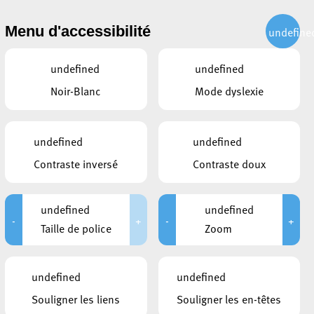
CITOYEN
ACTUALITÉS
PUBLICATIONS
CONTACT
Menu d'accessibilité
undefine
undefined
undefined
Noir-Blanc
Mode dyslexie
undefined
undefined
Contraste inversé
Contraste doux
undefined
undefined
-
+
-
+
Taille de police
Zoom
CE QUI POURRAIT VOUS
undefined
undefined
INTÉRESSER
Souligner les liens
Souligner les en-têtes