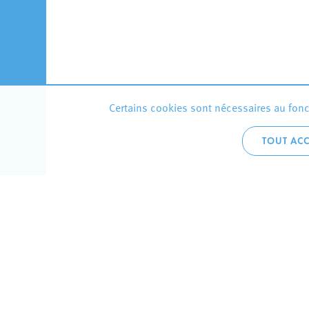
Certains cookies sont nécessaires au fonct
TOUT ACC
Accueil 
+352 275
C
V