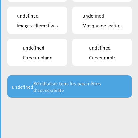
undefined
undefined
Images alternatives
Masque de lecture
undefined
undefined
Curseur blanc
Curseur noir
La Ville d’Esch-sur-Alzette est fière d’annoncer avoir
obtenu la certification « Argent » dans le cadre du
Naturpakt, une initiative nationale visant à encourager
Réinitialiser tous les paramètres
undefined
d'accessibilité
les communes à s’engager dans la protection de la
nature et des ressources naturelles, la préservation de
la biodiversité et la restauration des écosystèmes.
Lancé en 2021 par le ministère de l’Environnement, le
Naturpakt propose un cadre structuré pour aider les
communes à adopter des mesures concrètes face aux