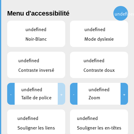
Administration
Menu d'accessibilité
undefine
undefined
undefined
partager
Noir-Blanc
Mode dyslexie
La Ville d’Esch décroche la
certification « Argent » du
undefined
undefined
Naturpakt
Contraste inversé
Contraste doux
6 décembre 2024
undefined
undefined
-
+
-
+
Taille de police
Zoom
undefined
undefined
Souligner les liens
Souligner les en-têtes