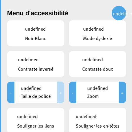
Administration
Menu d'accessibilité
undefine
undefined
undefined
partager
Noir-Blanc
Mode dyslexie
Autocollants « Non au
colportage » désormais
undefined
undefined
disponibles à l’accueil de
Contraste inversé
Contraste doux
l’Hôtel de Ville
undefined
undefined
4 février 2025
-
+
-
+
Taille de police
Zoom
undefined
undefined
Souligner les liens
Souligner les en-têtes