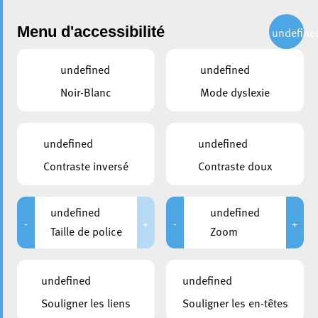
Administration
Menu d'accessibilité
undefine
undefined
undefined
partager
Noir-Blanc
Mode dyslexie
Appel à candidatures :
Location d’un local
undefined
undefined
commercial pour petite
Contraste inversé
Contraste doux
restauration
undefined
undefined
4 mars 2025
-
+
-
+
Taille de police
Zoom
undefined
undefined
Souligner les liens
Souligner les en-têtes