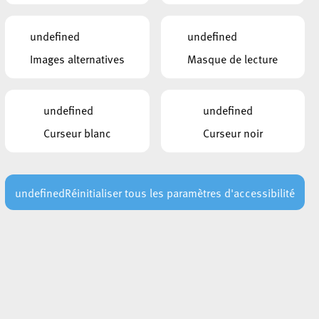
Stationnements interdits :
Récapitulatif
undefined
undefined
Images alternatives
Masque de lecture
LIENS
Escher Fuesent : Découvrez ce qui vo
undefined
undefined
us attend en 2025
Curseur blanc
Curseur noir
CE QUI POURRAIT VOUS
INTÉRESSER
undefined
Réinitialiser tous les paramètres d'accessibilité
30 juillet 2026
AVIS AU PUBLIC : Risque élevé
d’incendie – Interdiction temporaire
t
d’allumer des feux
Lire plus
29 juillet 2026
Les points de secours en forêt : un