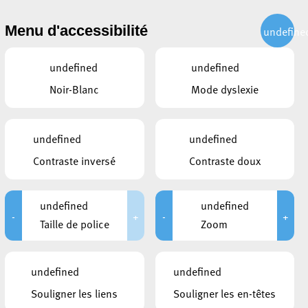
CITOYEN
ACTUALITÉS
PUBLICATIONS
CONTACT
Menu d'accessibilité
undefine
undefined
undefined
Noir-Blanc
Mode dyslexie
undefined
undefined
Contraste inversé
Contraste doux
undefined
undefined
-
+
-
+
Taille de police
Zoom
DOCUMENTS
undefined
undefined
Téléchargez le parcours de la
Souligner les liens
Souligner les en-têtes
cavalcade