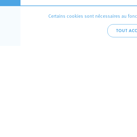
Certains cookies sont nécessaires au fonct
TOUT ACC
Accueil 
+352 275
C
V
Hôtel de 
L-4002 E
Perma