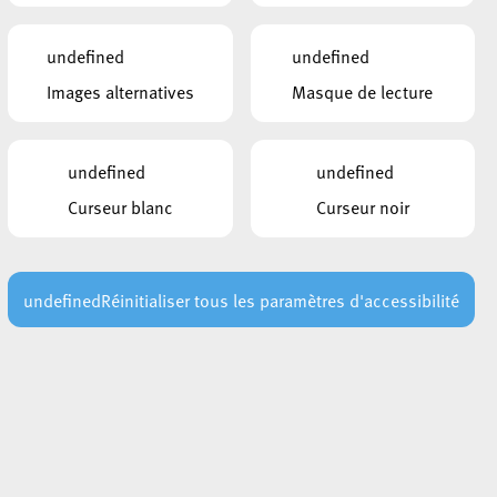
INTÉRESSER
6 août 2026
undefined
undefined
Perturbation du réseau téléphonique
Images alternatives
Masque de lecture
des services communaux
Lire plus
undefined
undefined
30 juillet 2026
AVIS AU PUBLIC : Risque élevé
Curseur blanc
Curseur noir
d’incendie – Interdiction temporaire
d’allumer des feux
Lire plus
undefined
Réinitialiser tous les paramètres d'accessibilité
29 juillet 2026
Les points de secours en forêt : un
repère essentiel en cas d’urgence
Lire plus
nel
29 juillet 2026
Vague de chaleur : conseils de
prévention pour les prochains jours