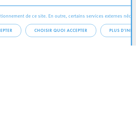
ionnement de ce site. En outre, certains services externes néces
EPTER
CHOISIR QUOI ACCEPTER
PLUS D'INF
téléphonique:
City Life
4 1
Actualités
ONTACTEZ LA
Agenda
ILLE D’ESCH
Since Esch2022
Ville
B.P. 145
Stratégie culturelle
sch-sur-Alzette
Le magazine Kultesch
nences