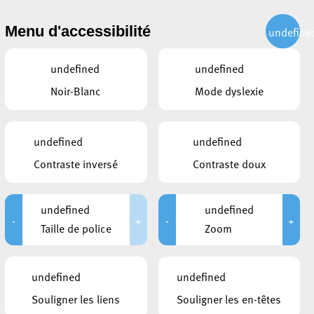
CITOYEN
ACTUALITÉS
PUBLICATIONS
CONTACT
Menu d'accessibilité
undefine
undefined
undefined
Noir-Blanc
Mode dyslexie
undefined
undefined
Contraste inversé
Contraste doux
undefined
undefined
-
+
-
+
Taille de police
Zoom
undefined
undefined
Souligner les liens
Souligner les en-têtes
CE QUI POURRAIT VOUS