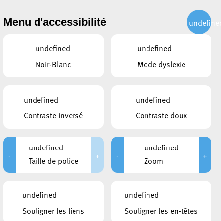
CITOYEN
ACTUALITÉS
PUBLICATIONS
CONTACT
Menu d'accessibilité
undefine
undefined
undefined
Noir-Blanc
Mode dyslexie
undefined
undefined
Contraste inversé
Contraste doux
undefined
undefined
-
+
-
+
Taille de police
Zoom
CE QUI POURRAIT VOUS
undefined
undefined
INTÉRESSER
Souligner les liens
Souligner les en-têtes