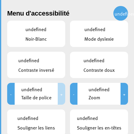
Administration
Menu d'accessibilité
undefine
undefined
undefined
partager
Noir-Blanc
Mode dyslexie
Réception en l’honneur des
équipes eschoises vainqueurs
undefined
undefined
des Coupes de Luxembourg
Contraste inversé
Contraste doux
28 mars 2025
undefined
undefined
-
+
-
+
Taille de police
Zoom
undefined
undefined
Souligner les liens
Souligner les en-têtes