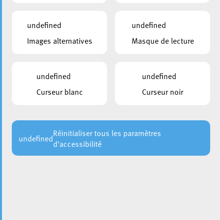
undefined
undefined
Images alternatives
Masque de lecture
undefined
undefined
Curseur blanc
Curseur noir
Le 27 mars, la Ville d’Esch a honoré les équipes sportives
locales lors d’une réception officielle à l’Hôtel de Ville.
Les
équipes masculines seniors de Basket Esch et les U19
féminines du Escher Volleyball Club ont été félicitées pour
Réinitialiser tous les paramètres
undefined
d'accessibilité
leurs récentes victoires en Coupe du Luxembourg.
Le Basket Esch a vu son équipe masculine senior
remporter la Coupe du Luxembourg, témoignant de leur
dévouement et de leur performance exceptionnelle tout au
long de la saison.
De même, les jeunes athlètes de
l’équipe U19 féminine du Escher Volleyball Club ont