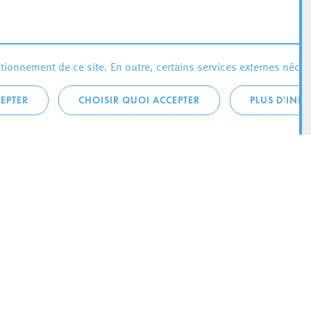
ionnement de ce site. En outre, certains services externes néces
EPTER
CHOISIR QUOI ACCEPTER
PLUS D'INF
téléphonique:
City Life
4 1
Actualités
ONTACTEZ LA
Agenda
ILLE D’ESCH
Since Esch2022
Ville
B.P. 145
Stratégie culturelle