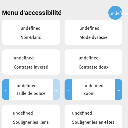
CITOYEN
ACTUALITÉS
PUBLICATIONS
CONTACT
Menu d'accessibilité
undefine
undefined
undefined
Noir-Blanc
Mode dyslexie
undefined
undefined
Contraste inversé
Contraste doux
undefined
undefined
-
+
-
+
Taille de police
Zoom
undefined
undefined
Souligner les liens
Souligner les en-têtes
LIENS