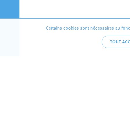
Certains cookies sont nécessaires au fonct
TOUT ACC
Accueil 
+352 275
C
V
Hôtel de 