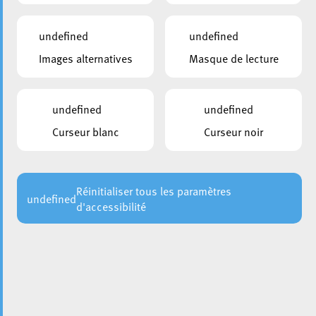
undefined
undefined
Images alternatives
Masque de lecture
undefined
undefined
Curseur blanc
Curseur noir
Ce week-end, la Ville d’Esch-sur-Alzette a eu le plaisir de
célébrer un événement exceptionnel : le centenaire du
Lycée Guillaume Kroll. Fondé il y a tout juste 100 ans, cet
établissement emblématique de notre ville a formé des
Réinitialiser tous les paramètres
undefined
d'accessibilité
générations d’élèves et continue de jouer un rôle
fondamental dans l’éducation des jeunes Eschois.
Pour marquer cet anniversaire avec un geste durable et
porteur de sens, la Ville d’Esch s’est associée à la
communauté scolaire du lycée pour planter 100 arbres à
travers la ville. Cette initiative vise à sensibiliser les jeunes