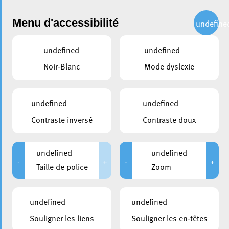
Administration
Menu d'accessibilité
undefine
undefined
undefined
partager
Noir-Blanc
Mode dyslexie
Le Lycée Guillaume Kroll
célèbre ses 100 ans avec une
undefined
undefined
plantation symbolique
Contraste inversé
Contraste doux
5 mai 2025
undefined
undefined
-
+
-
+
Taille de police
Zoom
undefined
undefined
Souligner les liens
Souligner les en-têtes