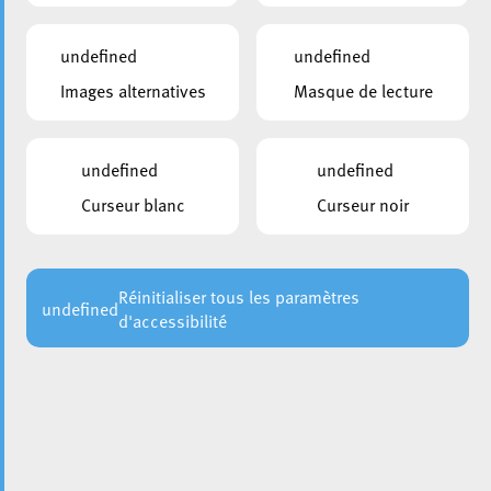
undefined
undefined
Images alternatives
Masque de lecture
undefined
undefined
Curseur blanc
Curseur noir
La Ville d’Esch-sur-Alzette et la commune de Schengen ont
récemment dévoilé un projet commun aussi original que
porteur de sens : la création d’un vin blanc issu de leur
collaboration. Cultivée sur une parcelle conjointe à
Réinitialiser tous les paramètres
undefined
d'accessibilité
Wellenstein, cette cuvée est le fruit d’un engagement
partagé en faveur de la coopération régionale et de la
valorisation du terroir luxembourgeois.
Un Pinot blanc qui porte les couleurs de deux
territoires