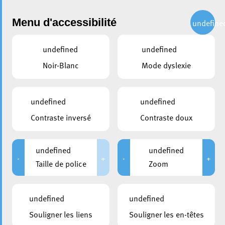
Administration
Menu d'accessibilité
undefine
undefined
undefined
partager
Noir-Blanc
Mode dyslexie
« Les deux rives » – Une
collaboration viticole entre
undefined
undefined
Esch et Schengen
Contraste inversé
Contraste doux
15 mai 2025
undefined
undefined
-
+
-
+
Taille de police
Zoom
undefined
undefined
Souligner les liens
Souligner les en-têtes