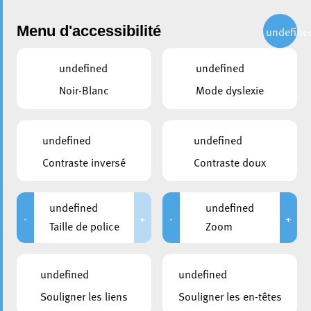
Administration
Menu d'accessibilité
undefine
undefined
undefined
partager
Noir-Blanc
Mode dyslexie
Boulevard Prince Henri :
Travaux de voirie et
undefined
undefined
aménagement de la piste
Contraste inversé
Contraste doux
cyclable
undefined
undefined
16 mai 2025
-
+
-
+
Taille de police
Zoom
undefined
undefined
Souligner les liens
Souligner les en-têtes