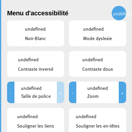
Administration
Menu d'accessibilité
undefine
undefined
undefined
partager
Noir-Blanc
Mode dyslexie
Portes ouvertes COHS3 :
Découvrez le nouveau lieu de
undefined
undefined
vie et de sport le 14 juin !
Contraste inversé
Contraste doux
6 juin 2025
undefined
undefined
-
+
-
+
Taille de police
Zoom
undefined
undefined
Souligner les liens
Souligner les en-têtes