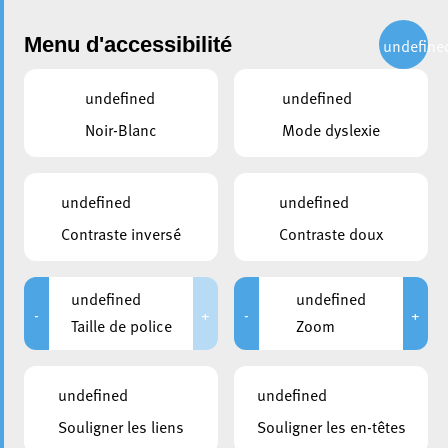
Administration
Menu d'accessibilité
undefine
undefined
undefined
partager
Noir-Blanc
Mode dyslexie
Fête Nationale 2025 :
Découvrez la programmation
undefined
undefined
du 22 juin !
Contraste inversé
Contraste doux
12 juin 2025
undefined
undefined
-
+
-
+
Taille de police
Zoom
undefined
undefined
Souligner les liens
Souligner les en-têtes