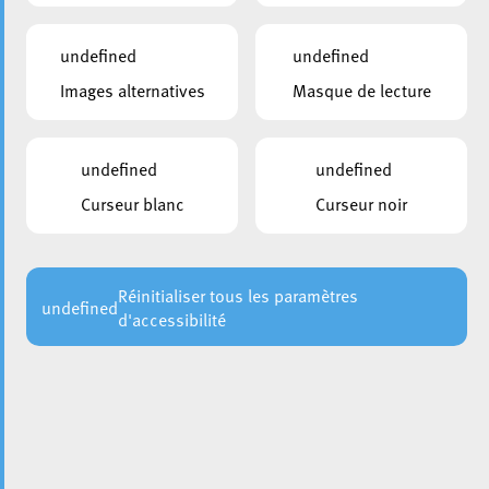
undefined
undefined
Images alternatives
Masque de lecture
undefined
undefined
Curseur blanc
Curseur noir
Comme le veut la tradition, la Ville d’Esch-sur-Alzette
invite ses habitant·e·s et visiteurs à célébrer la Fête
nationale luxembourgeoise
le dimanche 22 juin 2025
.
Tout au long de l’après-midi et de la soirée, animations,
Réinitialiser tous les paramètres
undefined
d'accessibilité
concerts, cérémonie officielle et feu d’artifice viendront
rythmer cette journée festive sur la
Place de l’Hôtel de
Ville
.
Bon à savoir
Ouverture dominciale des commerces (14h-18h) le 22