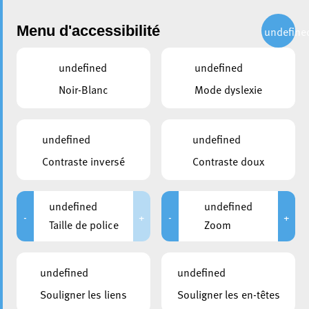
Administration
Menu d'accessibilité
undefine
undefined
undefined
partager
Noir-Blanc
Mode dyslexie
Esch embellit sa rue de
l’Alzette : une action concrète
undefined
undefined
pour un espace public
Contraste inversé
Contraste doux
pratique et durable
undefined
undefined
24 juin 2025
-
+
-
+
Taille de police
Zoom
undefined
undefined
Souligner les liens
Souligner les en-têtes