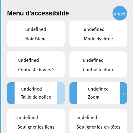
Administration
Menu d'accessibilité
undefine
undefined
undefined
partager
Noir-Blanc
Mode dyslexie
Cours de langues de la Ville
d’Esch – Remise des diplômes
undefined
undefined
Contraste inversé
Contraste doux
7 juillet 2025
undefined
undefined
-
+
-
+
Taille de police
Zoom
undefined
undefined
Souligner les liens
Souligner les en-têtes