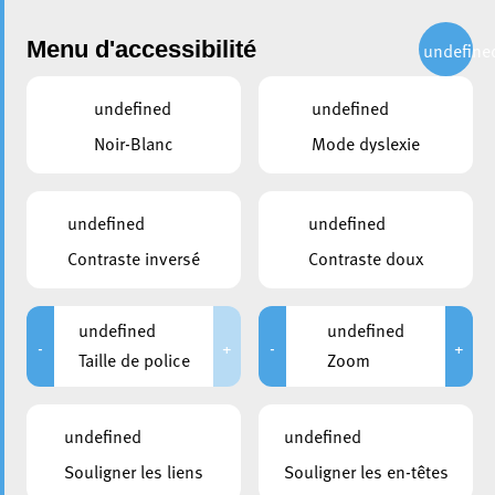
Administration
Menu d'accessibilité
undefine
undefined
undefined
partager
Noir-Blanc
Mode dyslexie
Escher Kulturlaf 2025 : une
19e édition réussie
undefined
undefined
Contraste inversé
Contraste doux
8 septembre 2025
undefined
undefined
-
+
-
+
Taille de police
Zoom
undefined
undefined
Souligner les liens
Souligner les en-têtes