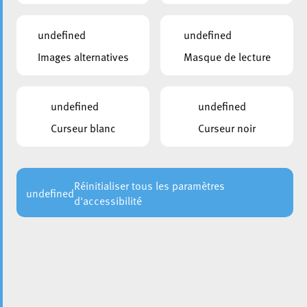
undefined
undefined
Images alternatives
Masque de lecture
undefined
undefined
Curseur blanc
Curseur noir
Samedi 20 septembre 2025, le Bois du Clair-Chêne
accueillera la nouvelle édition de la Nuit de la Culture,
placée sous le signe du «
Vertige de l’Amour
». Dès 17h,
petits et grands pourront profiter d’une immersion
Réinitialiser tous les paramètres
undefined
d'accessibilité
artistique à ciel ouvert, mêlant spectacles en plein air,
concerts, arts visuels, ateliers créatifs, installations
poétiques, contes à la lisière du bois, banquet de Barbara
et bien d’autres surprises.
Retrouvez le programme complet sur le site web
Nuit de
.
la culture