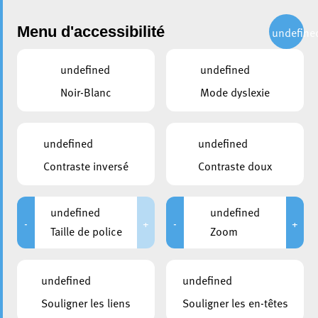
Administration
Menu d'accessibilité
undefine
undefined
undefined
partager
Noir-Blanc
Mode dyslexie
Nuit de la Culture 2025 –
Rendez-vous le 20 septembre
undefined
undefined
au Bois du Clair-Chêne
Contraste inversé
Contraste doux
9 septembre 2025
undefined
undefined
-
+
-
+
Taille de police
Zoom
undefined
undefined
Souligner les liens
Souligner les en-têtes