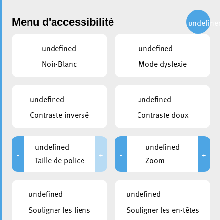
Administration
Menu d'accessibilité
undefine
undefined
undefined
partager
Noir-Blanc
Mode dyslexie
Esch inaugure la Semaine de
la mobilité avec un projet
undefined
undefined
unique en Grande Région
Contraste inversé
Contraste doux
17 septembre 2025
undefined
undefined
-
+
-
+
Taille de police
Zoom
undefined
undefined
Souligner les liens
Souligner les en-têtes