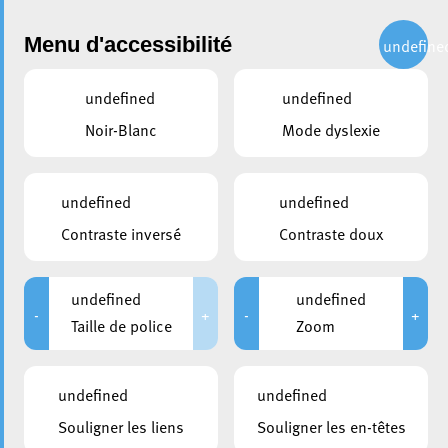
Administration
Menu d'accessibilité
undefine
undefined
undefined
partager
Noir-Blanc
Mode dyslexie
Inauguration du nouveau
home pour les scouts « Les
undefined
undefined
Diables Rouges »
Contraste inversé
Contraste doux
22 septembre 2025
undefined
undefined
-
+
-
+
Taille de police
Zoom
undefined
undefined
Souligner les liens
Souligner les en-têtes