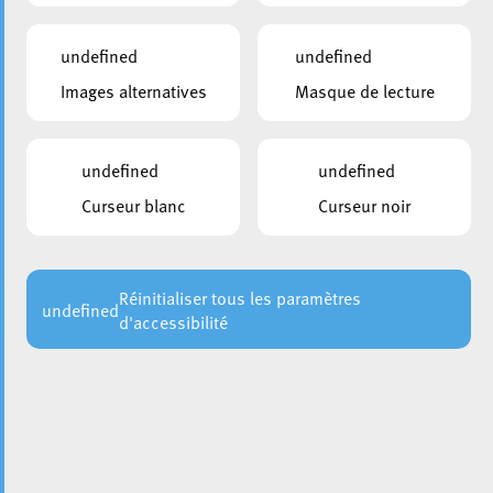
undefined
undefined
Images alternatives
Masque de lecture
undefined
undefined
Curseur blanc
Curseur noir
La Ville d’Esch a inauguré officiellement le nouveau chalet
des scouts « Les Diables Rouges » au Galgenbierg. Après
plusieurs années d’études, de concertation et de travaux,
les jeunes Eschois disposent désormais d’un lieu
Réinitialiser tous les paramètres
undefined
d'accessibilité
moderne, fonctionnel et respectueux de l’environnement
pour pratiquer leurs activités scoutes.
Un projet né d’une volonté
partagée
Le nouveau bâtiment s’étend sur environ 200 m². Il