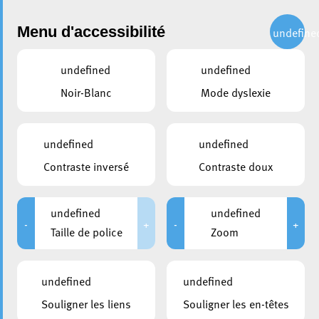
Administration
Menu d'accessibilité
undefine
undefined
undefined
partager
Noir-Blanc
Mode dyslexie
Avis aux résidents : Travaux
de Canalisation – Boulevard
undefined
undefined
Prince Henri, rue Zénon
Contraste inversé
Contraste doux
Bernard et rue Nelson
Mandela
undefined
undefined
-
+
-
+
Taille de police
Zoom
26 septembre 2025
undefined
undefined
Souligner les liens
Souligner les en-têtes