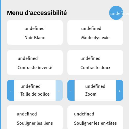
Administration
Menu d'accessibilité
undefine
undefined
undefined
partager
Noir-Blanc
Mode dyslexie
La Ville d’Esch a participé au
Lëtz Go Gold 2025 !
undefined
undefined
Contraste inversé
Contraste doux
29 septembre 2025
undefined
undefined
-
+
-
+
Taille de police
Zoom
undefined
undefined
Souligner les liens
Souligner les en-têtes