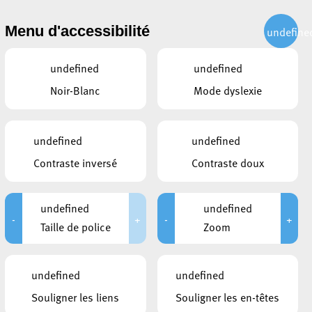
CITOYEN
ACTUALITÉS
PUBLICATIONS
CONTACT
Menu d'accessibilité
undefine
undefined
undefined
Noir-Blanc
Mode dyslexie
undefined
undefined
Contraste inversé
Contraste doux
undefined
undefined
-
+
-
+
Taille de police
Zoom
CE QUI POURRAIT VOUS
undefined
undefined
INTÉRESSER
Souligner les liens
Souligner les en-têtes