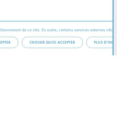
ionnement de ce site. En outre, certains services externes néces
EPTER
CHOISIR QUOI ACCEPTER
PLUS D'INF
téléphonique:
City Life
4 1
Actualités
ONTACTEZ LA
Agenda
ILLE D’ESCH
Since Esch2022
Ville
B.P. 145