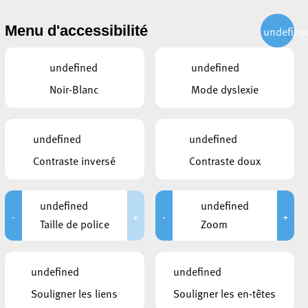
CITOYEN
ACTUALITÉS
PUBLICATIONS
CONTACT
Menu d'accessibilité
undefine
undefined
undefined
Noir-Blanc
Mode dyslexie
undefined
undefined
Contraste inversé
Contraste doux
undefined
undefined
-
+
-
+
Taille de police
Zoom
CE QUI POURRAIT VOUS
undefined
undefined
INTÉRESSER
Souligner les liens
Souligner les en-têtes