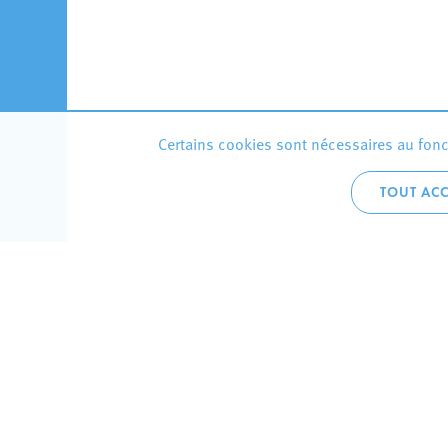
Certains cookies sont nécessaires au fonct
TOUT ACC
Accueil 
+352 275
C
V