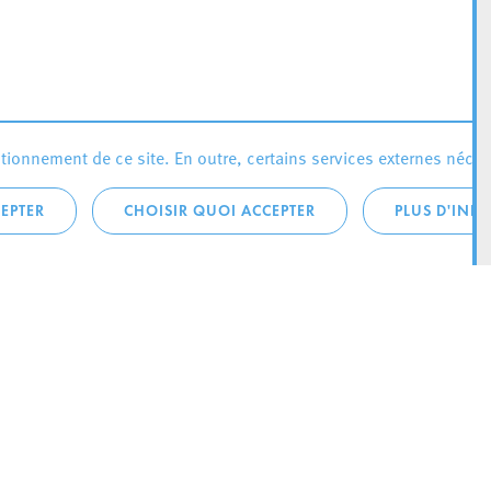
ionnement de ce site. En outre, certains services externes néces
EPTER
CHOISIR QUOI ACCEPTER
PLUS D'INF
téléphonique:
City Life
4 1
Actualités
ONTACTEZ LA
Agenda
ILLE D’ESCH