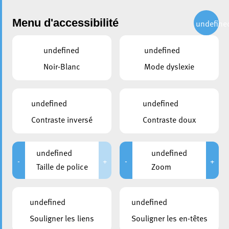
Administration
Menu d'accessibilité
undefine
undefined
undefined
partager
Noir-Blanc
Mode dyslexie
Requalification de la Place de
la Frontière : des interventions
undefined
undefined
nécessaires pour le futur
Contraste inversé
Contraste doux
quartier Rout Lëns
undefined
undefined
4 novembre 2025
-
+
-
+
Taille de police
Zoom
undefined
undefined
Souligner les liens
Souligner les en-têtes