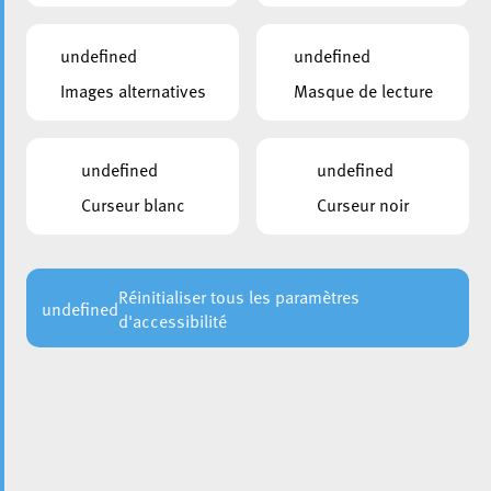
undefined
undefined
Images alternatives
Masque de lecture
undefined
undefined
Curseur blanc
Curseur noir
Afin de garantir le bien-être et la sécurité de l’ensemble de
la population, y compris des animaux domestiques, la
Ville d’Esch rappelle que l’utilisation de feux d’artifice est
interdite sur l’ensemble du territoire communal durant la
Réinitialiser tous les paramètres
undefined
d'accessibilité
nuit de la Saint-Sylvestre. Cette interdiction, prévue à
l’article 27 du règlement général de police, a pour objectif
de limiter les risques pour les personnes et les animaux.
La Ville invite par ailleurs chacun à adopter un
comportement responsable lors des festivités et à veiller
au respect de l’espace public, notamment en évitant les