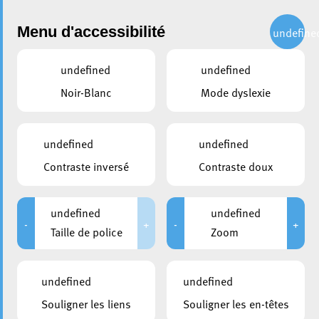
Administration
Menu d'accessibilité
undefine
undefined
undefined
partager
Noir-Blanc
Mode dyslexie
Célébration responsable :
rappel à l’occasion de la
undefined
undefined
Saint-Sylvestre
Contraste inversé
Contraste doux
29 décembre 2025
undefined
undefined
-
+
-
+
Taille de police
Zoom
undefined
undefined
Souligner les liens
Souligner les en-têtes