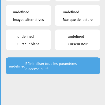
undefined
undefined
Images alternatives
Masque de lecture
undefined
undefined
Curseur blanc
Curseur noir
En raison de vents violents annoncés pour demain,
vendredi 9 janvier, la Ville d’Esch recommande à la
population d’éviter les promenades en forêt ainsi que les
visites du Parc animalier.
Réinitialiser tous les paramètres
undefined
d'accessibilité
Une alerte tempête prévoit des rafales pouvant atteindre
jusqu’à 100 km/h tout au long de la journée. Avec un sol
actuellement très détrempé, le risque de chute de
branches ou d’arbres est particulièrement élevé.
La Ville d’Esch vous remercie pour votre prudence et votre