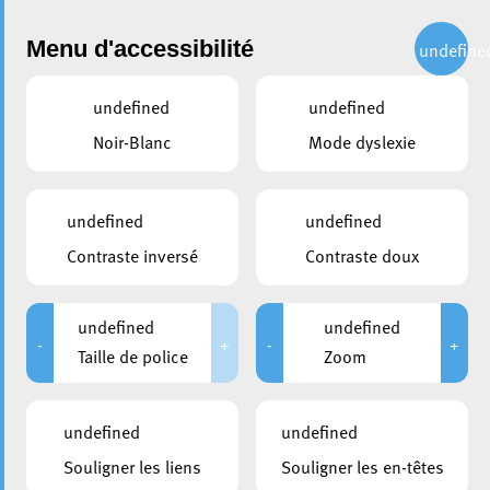
Administration
Menu d'accessibilité
undefine
undefined
undefined
partager
Noir-Blanc
Mode dyslexie
Fortes rafales annoncées :
accès à la forêt et au Parc
undefined
undefined
animalier déconseillé
Contraste inversé
Contraste doux
8 janvier 2026
undefined
undefined
-
+
-
+
Taille de police
Zoom
undefined
undefined
Souligner les liens
Souligner les en-têtes