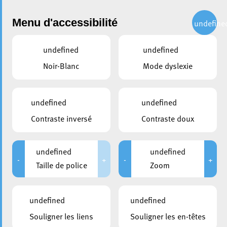
Administration
Menu d'accessibilité
undefine
undefined
undefined
partager
Noir-Blanc
Mode dyslexie
Subsides culturels « Cartes
Blanches »
undefined
undefined
Contraste inversé
Contraste doux
4 février 2026
undefined
undefined
-
+
-
+
Taille de police
Zoom
undefined
undefined
Souligner les liens
Souligner les en-têtes