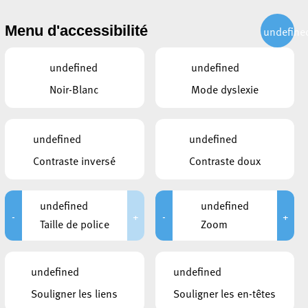
CITOYEN
ACTUALITÉS
PUBLICATIONS
CONTACT
Menu d'accessibilité
undefine
undefined
undefined
Noir-Blanc
Mode dyslexie
undefined
undefined
Contraste inversé
Contraste doux
undefined
undefined
-
+
-
+
Taille de police
Zoom
CE QUI POURRAIT VOUS
undefined
undefined
INTÉRESSER
Souligner les liens
Souligner les en-têtes