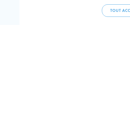
TOUT ACC
Accueil 
+352 275
C
V
Hôtel de 
L-4002 E
Perma
Plan de
Suivez-n