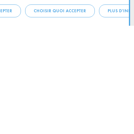
EPTER
CHOISIR QUOI ACCEPTER
PLUS D'INF
téléphonique:
City Life
4 1
Actualités
ONTACTEZ LA
Agenda
ILLE D’ESCH
Since Esch2022
Ville
B.P. 145
Stratégie culturelle
sch-sur-Alzette
Le magazine Kultesch
nences
Mobilité
 la ville
Système de guidage parking
ous: